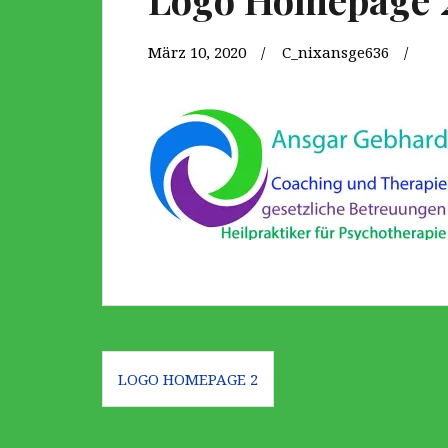
März 10, 2020
C_nixansge636
Beitragsnavigation
LOGO HOMEPAGE 2