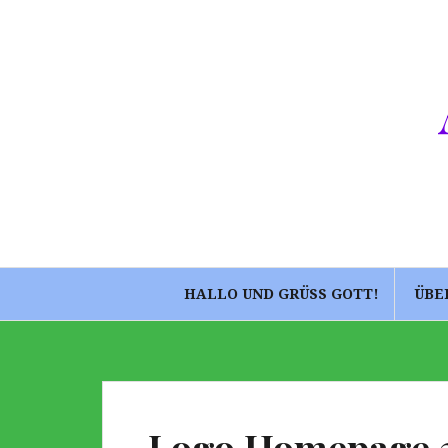
Springe
zum
Inhalt
HALLO UND GRÜSS GOTT!
ÜBE
Logo Homepage 